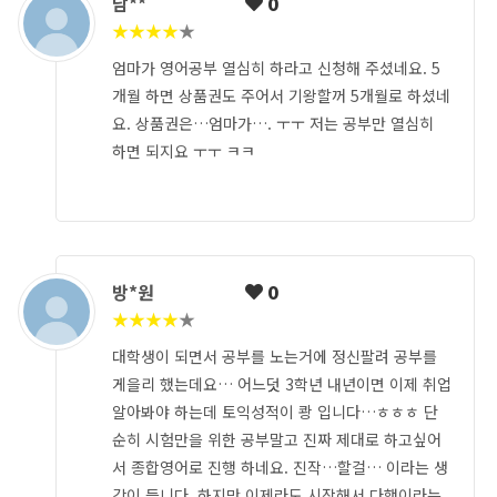
남**
0
★
★
★
★
★
엄마가 영어공부 열심히 하라고 신청해 주셨네요. 5
개월 하면 상품권도 주어서 기왕할꺼 5개월로 하셨네
요. 상품권은…엄마가…. ㅜㅜ 저는 공부만 열심히
하면 되지요 ㅜㅜ ㅋㅋ
방*원
0
★
★
★
★
★
대학생이 되면서 공부를 노는거에 정신팔려 공부를
게을리 했는데요… 어느덧 3학년 내년이면 이제 취업
알아봐야 하는데 토익성적이 쾅 입니다…ㅎㅎㅎ 단
순히 시험만을 위한 공부말고 진짜 제대로 하고싶어
서 종합영어로 진행 하네요. 진작…할걸… 이라는 생
각이 듭니다. 하지만 이제라도 시작해서 다행이라는