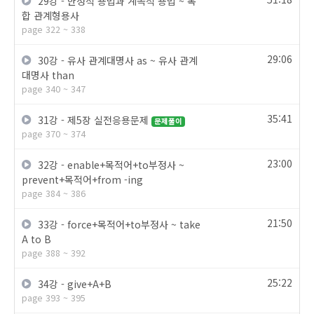
29강 - 한정적 용법과 계속적 용법 ~ 복
합 관계형용사
page 322 ~ 338
29:06
30강 - 유사 관계대명사 as ~ 유사 관계
대명사 than
page 340 ~ 347
35:41
31강 - 제5장 실전응용문제
문제풀이
page 370 ~ 374
23:00
32강 - enable+목적어+to부정사 ~
prevent+목적어+from -ing
page 384 ~ 386
21:50
33강 - force+목적어+to부정사 ~ take
A to B
page 388 ~ 392
25:22
34강 - give+A+B
page 393 ~ 395