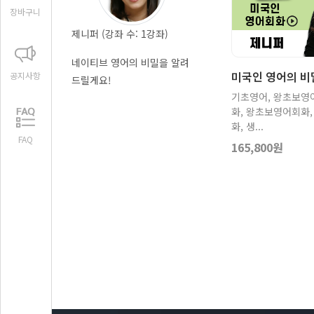
장바구니
제니퍼 (강좌 수: 1강좌)
네이티브 영어의 비밀을 알려
상세보기
미국인 영어의 비
공지사항
드릴게요!
기초영어, 왕초보영
화, 왕초보영어회화
화, 생...
FAQ
165,800원