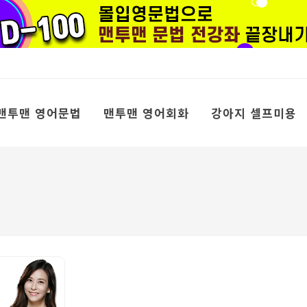
맨투맨 영어문법
맨투맨 영어회화
강아지 셀프미용