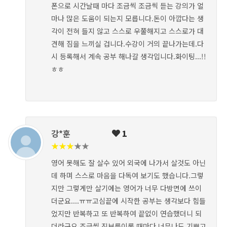
폰으로 시간날때 마다 조금씩 조금씩 듣는 강의가 얼
마나 많은 도움이 되는지 모릅니다.돈이 아깝다는 생
각이 전혀 들지 않고 스스로 우쭐해지고 스스로가 대
견해 짐을 느끼실 겁니다.수강이 거의 끝나가는데.다
시 등록해서 계속 공부 해나갈 생각입니다.화이팅...!!
ㅎㅎ
강*훈
1
★
★
★
★
★
영어 못해도 잘 살수 있어 외국에 나가서 살것도 아닌
데 하며 스스로 마음을 다독여 보기도 했습니다.그렇
지만 그렇게만 살기에는 영어가 너무 다방면에 쓰이
더군요....ㅠㅠ고심끝에 시작한 공부는 생각보다 힘들
었지만 반복하고 또 반복하여 끝없이 연습했더니 되
더라구요.조금씩 진보를이룰 때마다 너무나도 기쁘고