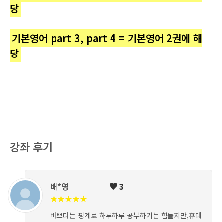
당
기본영어 part 3, part 4 = 기본영어 2권에 해
당
강좌 후기
배*영
3
★
★
★
★
★
바쁘다는 핑계로 하루하루 공부하기는 힘들지만,휴대